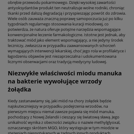
obrębie przewodu pokarmowego. Dzięki wysokiej zawartości
antyoksydantów produkt ten neutralizuje wolne rodniki, chroniąc
tkanki przed dalszą degradacją i przyspieszając powrót do zdrowia.
Wiele osób zauważa znaczną poprawę samopoczucia już po kilku
tygodniach regularnego stosowania kuracji miodowej, co
potwierdza, że natura oferuje potężne narzędzia wspomagające
konwencjonalne leczenie farmakologiczne. Istotne jest jednak, aby
traktować miód jako element wspomagający, a nie jedyny środek
leczniczy, zwłaszcza w przypadku zaawansowanych schorzeń
wymagających interwencji lekarskiej, choć jego rola w profilaktyce i
łagodzeniu objawów jest niezaprzeczalna i udokumentowana
licznymi obserwacjami oraz tradycją medycyny ludowej.
Niezwykłe właściwości miodu manuka
na bakterie wywołujące wrzody
żołądka
Kiedy zastanawiamy się, jaki miód na chory żołądek będzie
najskuteczniejszy w przypadku podejrzenia wrzodów, na
pierwszym miejscu niemal zawsze pojawia się miód manuka,
pochodzący z Nowej Zelandii i cieszący się światową sławą. Jego
unikalność wynika z obecności związku o nazwie methylglyoxal,
oznaczanego skrótem MGO, który występuje w tym miodzie w
stężeniach niespotykanych w żadnych innych produktach