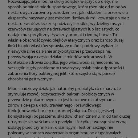
Rozważając, jaki miód na chory żołądek włączyć do diety, nie
sposób pominąć miodu spadziowego, który różni się od miodów
nektarowych zarówno pochodzeniem, jak i składem, a przez wielu
ekspertów nazywany jest miodem "królewskim". Powstaje on nie z
nektaru kwiatów, lecz ze spadzi, czyli słodkiej wydzieliny mszyc i
czerwców żerujących na drzewach iglastych lub liściastych, co
nadaje mu specyficzny, żywiczny aromat i ciemną barwę. To
właśnie obecność żywic, olejków eterycznych oraz bardzo dużej
ilości biopierwiastków sprawia, że miód spadziowy wykazuje
niezwykle silne działanie antybiotyczne i przeciwzapalne,
przewyższające często działanie miodów nektarowych. W
kontekście zdrowia żołądka, jego właściwości są nieocenione,
szczególnie gdy problemom towarzyszy osłabienie odporności i
zaburzenia flory bakteryjnej jelit, które często idą w parze z
chorobami gastrycznymi.
Miód spadziowy działa jak naturalny prebiotyk, co oznacza, że
stymuluje rozwój pożytecznych bakterii probiotycznych w
przewodzie pokarmowym, co jest kluczowe dla utrzymania
zdrowia całego układu trawiennego i prawidłowego
funkcjonowania bariery ochronnej żołądka. Dzięki gęstszej
konsystencji i bogatszemu składowi chemicznemu, miód ten dłużej
utrzymuje się na ściankach przełyku i żołądka, tworząc skuteczną
izolację przed czynnikami drażniącymi. Jest on szczególnie
polecany w stanach wyczerpania organizmu po długotrwałych