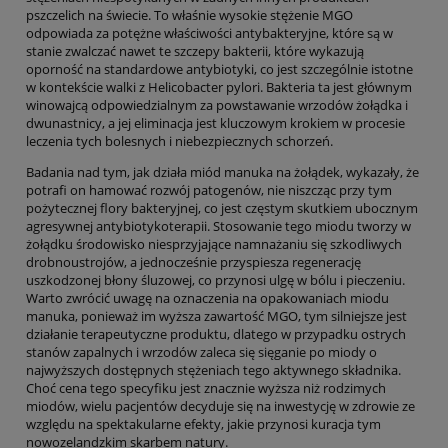
pszczelich na świecie. To właśnie wysokie stężenie MGO
odpowiada za potężne właściwości antybakteryjne, które są w
stanie zwalczać nawet te szczepy bakterii, które wykazują
oporność na standardowe antybiotyki, co jest szczególnie istotne
w kontekście walki z Helicobacter pylori. Bakteria ta jest głównym
winowajcą odpowiedzialnym za powstawanie wrzodów żołądka i
dwunastnicy, a jej eliminacja jest kluczowym krokiem w procesie
leczenia tych bolesnych i niebezpiecznych schorzeń.
Badania nad tym, jak działa miód manuka na żołądek, wykazały, że
potrafi on hamować rozwój patogenów, nie niszcząc przy tym
pożytecznej flory bakteryjnej, co jest częstym skutkiem ubocznym
agresywnej antybiotykoterapii. Stosowanie tego miodu tworzy w
żołądku środowisko niesprzyjające namnażaniu się szkodliwych
drobnoustrojów, a jednocześnie przyspiesza regenerację
uszkodzonej błony śluzowej, co przynosi ulgę w bólu i pieczeniu.
Warto zwrócić uwagę na oznaczenia na opakowaniach miodu
manuka, ponieważ im wyższa zawartość MGO, tym silniejsze jest
działanie terapeutyczne produktu, dlatego w przypadku ostrych
stanów zapalnych i wrzodów zaleca się sięganie po miody o
najwyższych dostępnych stężeniach tego aktywnego składnika.
Choć cena tego specyfiku jest znacznie wyższa niż rodzimych
miodów, wielu pacjentów decyduje się na inwestycję w zdrowie ze
względu na spektakularne efekty, jakie przynosi kuracja tym
nowozelandzkim skarbem natury.