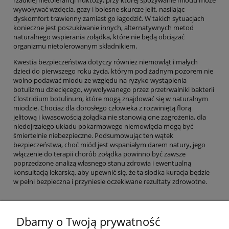
rzadkiej nietolerancji fruktozy, przy której spożywanie miodu może
wywoływać wzdęcia, gazy i bolesne skurcze jelit, nasilając
dyskomfort trawienny zamiast go łagodzić. W takich sytuacjach
konieczne jest poszukiwanie innych, alternatywnych metod
naturalnego wspierania żołądka, które nie będą obciążać
organizmu nietolerowanym składnikiem.
Kwestia bezpieczeństwa dotyczy również niemowląt i małych
dzieci do pierwszego roku życia, którym pod żadnym pozorem nie
wolno podawać miodu ze względu na ryzyko wystąpienia
botulizmu dziecięcego, wywoływanego przez przetrwalniki bakterii
Clostridium botulinum, które mogą znajdować się w naturalnym
miodzie. Chociaż dla dorosłego człowieka z rozwiniętą florą
jelitową i kwasowością żołądka nie stanowią one zagrożenia, dla
niedojrzałego układu pokarmowego niemowlęcia mogą być
śmiertelnie niebezpieczne. Podsumowując ten wątek
bezpieczeństwa, choć miód jest wspaniałym darem natury, jego
włączenie do terapii chorób żołądka powinno być zawsze
poprzedzone analizą własnego stanu zdrowia i ewentualną
konsultacją lekarską, aby upewnić się, że ta słodka kuracja będzie
w pełni bezpieczna i przyniesie oczekiwane rezultaty zdrowotne.
Dbamy o Twoją prywatność