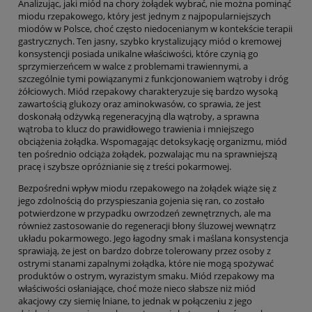
Analizując, jaki miód na chory żołądek wybrać, nie można pominąć
miodu rzepakowego, który jest jednym z najpopularniejszych
miodów w Polsce, choć często niedocenianym w kontekście terapii
gastrycznych. Ten jasny, szybko krystalizujący miód o kremowej
konsystencji posiada unikalne właściwości, które czynią go
sprzymierzeńcem w walce z problemami trawiennymi, a
szczególnie tymi powiązanymi z funkcjonowaniem wątroby i dróg
żółciowych. Miód rzepakowy charakteryzuje się bardzo wysoką
zawartością glukozy oraz aminokwasów, co sprawia, że jest
doskonałą odżywką regeneracyjną dla wątroby, a sprawna
wątroba to klucz do prawidłowego trawienia i mniejszego
obciążenia żołądka. Wspomagając detoksykację organizmu, miód
ten pośrednio odciąża żołądek, pozwalając mu na sprawniejszą
pracę i szybsze opróżnianie się z treści pokarmowej.
Bezpośredni wpływ miodu rzepakowego na żołądek wiąże się z
jego zdolnością do przyspieszania gojenia się ran, co zostało
potwierdzone w przypadku owrzodzeń zewnętrznych, ale ma
również zastosowanie do regeneracji błony śluzowej wewnątrz
układu pokarmowego. Jego łagodny smak i maślana konsystencja
sprawiają, że jest on bardzo dobrze tolerowany przez osoby z
ostrymi stanami zapalnymi żołądka, które nie mogą spożywać
produktów o ostrym, wyrazistym smaku. Miód rzepakowy ma
właściwości osłaniające, choć może nieco słabsze niż miód
akacjowy czy siemię lniane, to jednak w połączeniu z jego