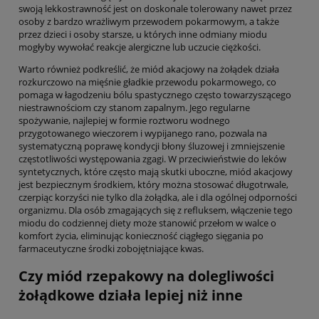
swoją lekkostrawność jest on doskonale tolerowany nawet przez
osoby z bardzo wrażliwym przewodem pokarmowym, a także
przez dzieci i osoby starsze, u których inne odmiany miodu
mogłyby wywołać reakcje alergiczne lub uczucie ciężkości.
Warto również podkreślić, że miód akacjowy na żołądek działa
rozkurczowo na mięśnie gładkie przewodu pokarmowego, co
pomaga w łagodzeniu bólu spastycznego często towarzyszącego
niestrawnościom czy stanom zapalnym. Jego regularne
spożywanie, najlepiej w formie roztworu wodnego
przygotowanego wieczorem i wypijanego rano, pozwala na
systematyczną poprawę kondycji błony śluzowej i zmniejszenie
częstotliwości występowania zgagi. W przeciwieństwie do leków
syntetycznych, które często mają skutki uboczne, miód akacjowy
jest bezpiecznym środkiem, który można stosować długotrwale,
czerpiąc korzyści nie tylko dla żołądka, ale i dla ogólnej odporności
organizmu. Dla osób zmagających się z refluksem, włączenie tego
miodu do codziennej diety może stanowić przełom w walce o
komfort życia, eliminując konieczność ciągłego sięgania po
farmaceutyczne środki zobojętniające kwas.
Czy miód rzepakowy na dolegliwości
żołądkowe działa lepiej niż inne