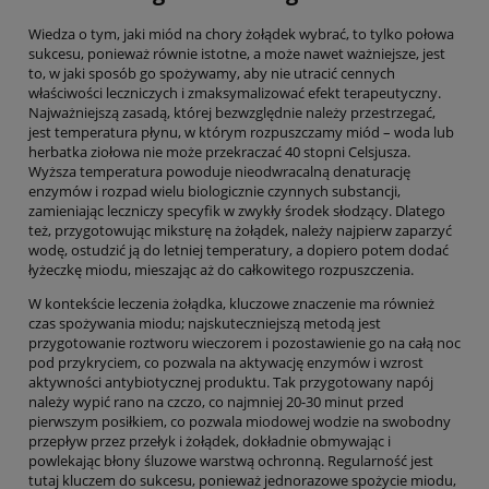
Wiedza o tym, jaki miód na chory żołądek wybrać, to tylko połowa
sukcesu, ponieważ równie istotne, a może nawet ważniejsze, jest
to, w jaki sposób go spożywamy, aby nie utracić cennych
właściwości leczniczych i zmaksymalizować efekt terapeutyczny.
Najważniejszą zasadą, której bezwzględnie należy przestrzegać,
jest temperatura płynu, w którym rozpuszczamy miód – woda lub
herbatka ziołowa nie może przekraczać 40 stopni Celsjusza.
Wyższa temperatura powoduje nieodwracalną denaturację
enzymów i rozpad wielu biologicznie czynnych substancji,
zamieniając leczniczy specyfik w zwykły środek słodzący. Dlatego
też, przygotowując miksturę na żołądek, należy najpierw zaparzyć
wodę, ostudzić ją do letniej temperatury, a dopiero potem dodać
łyżeczkę miodu, mieszając aż do całkowitego rozpuszczenia.
W kontekście leczenia żołądka, kluczowe znaczenie ma również
czas spożywania miodu; najskuteczniejszą metodą jest
przygotowanie roztworu wieczorem i pozostawienie go na całą noc
pod przykryciem, co pozwala na aktywację enzymów i wzrost
aktywności antybiotycznej produktu. Tak przygotowany napój
należy wypić rano na czczo, co najmniej 20-30 minut przed
pierwszym posiłkiem, co pozwala miodowej wodzie na swobodny
przepływ przez przełyk i żołądek, dokładnie obmywając i
powlekając błony śluzowe warstwą ochronną. Regularność jest
tutaj kluczem do sukcesu, ponieważ jednorazowe spożycie miodu,