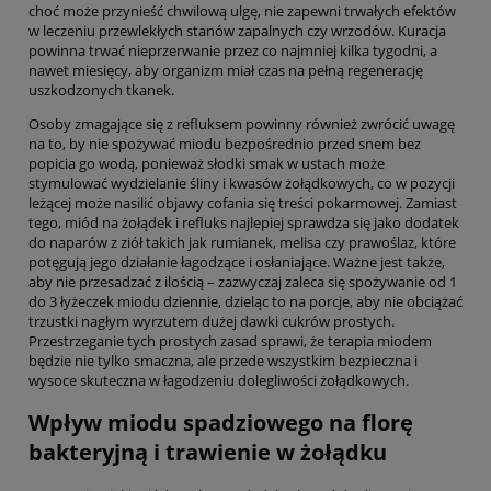
choć może przynieść chwilową ulgę, nie zapewni trwałych efektów
w leczeniu przewlekłych stanów zapalnych czy wrzodów. Kuracja
powinna trwać nieprzerwanie przez co najmniej kilka tygodni, a
nawet miesięcy, aby organizm miał czas na pełną regenerację
uszkodzonych tkanek.
Osoby zmagające się z refluksem powinny również zwrócić uwagę
na to, by nie spożywać miodu bezpośrednio przed snem bez
popicia go wodą, ponieważ słodki smak w ustach może
stymulować wydzielanie śliny i kwasów żołądkowych, co w pozycji
leżącej może nasilić objawy cofania się treści pokarmowej. Zamiast
tego, miód na żołądek i refluks najlepiej sprawdza się jako dodatek
do naparów z ziół takich jak rumianek, melisa czy prawoślaz, które
potęgują jego działanie łagodzące i osłaniające. Ważne jest także,
aby nie przesadzać z ilością – zazwyczaj zaleca się spożywanie od 1
do 3 łyżeczek miodu dziennie, dzieląc to na porcje, aby nie obciążać
trzustki nagłym wyrzutem dużej dawki cukrów prostych.
Przestrzeganie tych prostych zasad sprawi, że terapia miodem
będzie nie tylko smaczna, ale przede wszystkim bezpieczna i
wysoce skuteczna w łagodzeniu dolegliwości żołądkowych.
Wpływ miodu spadziowego na florę
bakteryjną i trawienie w żołądku