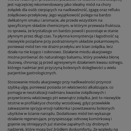
jest najczęściej rekomendowany jako idealny miód na chory
żołądek dla osób cierpiących na nadkwaśność, zgagę oraz refluks
żołądkowo-przełykowy. Jego wyjątkowość polega na bardzo
delikatnym smaku i aromacie, ale przede wszystkim na
specyficznym składzie chemicznym, w którym przeważa fruktoza,
co sprawia, że krystalizuje on bardzo powoli i pozostaje w stanie
płynnym przez długi czas. Ta płynna konsystencja i łagodność są
niezwykle pożądane przy podrażnionym układzie pokarmowym,
ponieważ miód ten nie drażni przełyku ani ścian żołądka, lecz
działa na nie kojąco i osłonowo. Działanie miodu akacjowego
można porównać do naturalnego balsamu, który powleka błonę
śluzową, chroniąc ją przed agresywnym działaniem kwasu solnego,
którego nadmiar jest przyczyną bolesnych dolegliwości u wielu
pacjentów gastrologicznych.
Stosowanie miodu akacjowego przy nadkwaśności przynosi
szybką ulgę, ponieważ posiada on właściwości alkalizujące, co
pomaga w neutralizacji nadmiaru kwasów żołądkowych i
przywróceniu właściwego pH wewnątrz żołądka. Jest to niezwykle
istotne w profilaktyce choroby wrzodowej, gdyż przewlekłe
zakwaszenie sprzyja erozji nabłonka i powstawaniu bolesnych
ubytków w ścianie narządu. Dodatkowo miód ten wykazuje
działanie regenerujące, przyspieszając odnowę komórkową i
gojenie się istniejących już stanów zapalnych czy drobnych
nadżerek, które mogą być źródłem dyskomfortu. Ze względu na