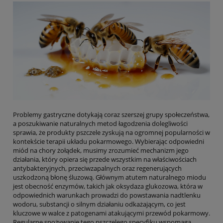
Problemy gastryczne dotykają coraz szerszej grupy społeczeństwa,
a poszukiwanie naturalnych metod łagodzenia dolegliwości
sprawia, że produkty pszczele zyskują na ogromnej popularności w
kontekście terapii układu pokarmowego. Wybierając odpowiedni
miód na chory żołądek, musimy zrozumieć mechanizm jego
działania, który opiera się przede wszystkim na właściwościach
antybakteryjnych, przeciwzapalnych oraz regenerujących
uszkodzoną błonę śluzową. Głównym atutem naturalnego miodu
jest obecność enzymów, takich jak oksydaza glukozowa, która w
odpowiednich warunkach prowadzi do powstawania nadtlenku
wodoru, substancji o silnym działaniu odkażającym, co jest
kluczowe w walce z patogenami atakującymi przewód pokarmowy.
Regularne spożywanie tego pszczelego specyfiku wspomaga