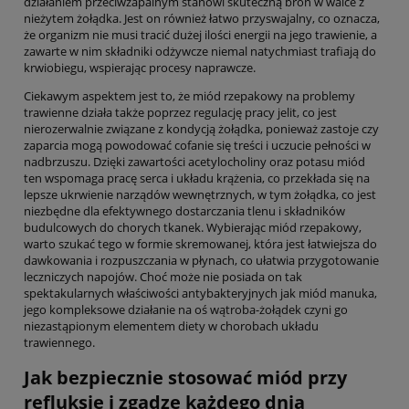
działaniem przeciwzapalnym stanowi skuteczną broń w walce z
nieżytem żołądka. Jest on również łatwo przyswajalny, co oznacza,
że organizm nie musi tracić dużej ilości energii na jego trawienie, a
zawarte w nim składniki odżywcze niemal natychmiast trafiają do
krwiobiegu, wspierając procesy naprawcze.
Ciekawym aspektem jest to, że miód rzepakowy na problemy
trawienne działa także poprzez regulację pracy jelit, co jest
nierozerwalnie związane z kondycją żołądka, ponieważ zastoje czy
zaparcia mogą powodować cofanie się treści i uczucie pełności w
nadbrzuszu. Dzięki zawartości acetylocholiny oraz potasu miód
ten wspomaga pracę serca i układu krążenia, co przekłada się na
lepsze ukrwienie narządów wewnętrznych, w tym żołądka, co jest
niezbędne dla efektywnego dostarczania tlenu i składników
budulcowych do chorych tkanek. Wybierając miód rzepakowy,
warto szukać tego w formie skremowanej, która jest łatwiejsza do
dawkowania i rozpuszczania w płynach, co ułatwia przygotowanie
leczniczych napojów. Choć może nie posiada on tak
spektakularnych właściwości antybakteryjnych jak miód manuka,
jego kompleksowe działanie na oś wątroba-żołądek czyni go
niezastąpionym elementem diety w chorobach układu
trawiennego.
Jak bezpiecznie stosować miód przy
refluksie i zgadze każdego dnia