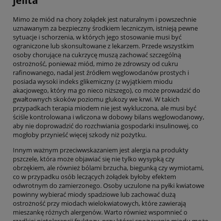
jelita
Mimo że miód na chory żołądek jest naturalnym i powszechnie
uznawanym za bezpieczny środkiem leczniczym, istnieją pewne
sytuacje i schorzenia, w których jego stosowanie musi być
ograniczone lub skonsultowane z lekarzem. Przede wszystkim
osoby chorujące na cukrzycę muszą zachować szczególną
ostrożność, ponieważ miód, mimo że zdrowszy od cukru
rafinowanego, nadal jest źródłem węglowodanów prostych i
posiada wysoki indeks glikemiczny (z wyjątkiem miodu
akacjowego, który ma go nieco niższego), co może prowadzić do
gwałtownych skoków poziomu glukozy we krwi. W takich
przypadkach terapia miodem nie jest wykluczona, ale musi być
ściśle kontrolowana i wliczona w dobowy bilans węglowodanowy,
aby nie doprowadzić do rozchwiania gospodarki insulinowej, co
mogłoby przynieść więcej szkody niż pożytku.
Innym ważnym przeciwwskazaniem jest alergia na produkty
pszczele, która może objawiać się nie tylko wysypką czy
obrzękiem, ale również bólami brzucha, biegunką czy wymiotami,
co w przypadku osób leczących żołądek byłoby efektem
odwrotnym do zamierzonego. Osoby uczulone na pyłki kwiatowe
powinny wybierać miody spadziowe lub zachować dużą
ostrożność przy miodach wielokwiatowych, które zawierają
mieszankę różnych alergenów. Warto również wspomnieć o