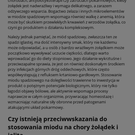
chorobach, antybiotykoterapii czy zatruciach pokarmowych, kiedy
żołądek jest nadwrażliwy i wymaga delikatnego, a zarazem
odżywczego wsparcia. Bogactwo żelaza i innych mikroelementów
w miodzie spadziowym wspomaga również walkę z anemią, która
może być skutkiem przewlekłych krwawień z wrzodów żołądka, co
czyni go produktem o działaniu kompleksowym.
Należy jednak pamiętać, że miód spadziowy, zwłaszcza ten ze
spadzi iglastej, ma dość intensywny smak, który nie każdemu
może odpowiadać, a u osób z bardzo wrażliwym żołądkiem może
początkowo wywoływać uczucie ciężkości, dlatego warto
wprowadzać go do diety stopniowo. Jego działanie wykrztuśne i
przeciwzapalne sprawia, że jest on również doskonałym środkiem
przy infekcjach górnych dróg oddechowych, które często
współwystępują z refluksem krtaniowo-gardłowym. Stosowanie
miodu spadziowego na dolegliwości trawienne to inwestycja w
produkt o potężnym potencjale biologicznym, który nie tylko
łagodzi objawy bólowe, ale aktywnie wspomaga procesy
naprawcze w całym organizmie, przywracając homeostazę i
wzmacniając naturalne siły obronne przed patogenami
atakującymi układ pokarmowy.
Czy istnieją przeciwwskazania do
stosowania miodu na chory żołądek i