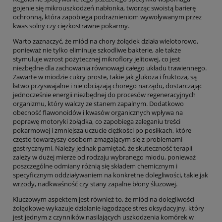
gojenie się mikrouszkodzeń nabłonka, tworząc swoistą barierę
ochronną, która zapobiega podrażnieniom wywoływanym przez
kwas solny czy ciężkostrawne pokarmy.
Warto zaznaczyć, że miód na chory żołądek działa wielotorowo,
ponieważ nie tylko eliminuje szkodliwe bakterie, ale także
stymuluje wzrost pożytecznej mikroflory jelitowej, co jest
niezbędne dla zachowania równowagi całego układu trawiennego.
Zawarte w miodzie cukry proste, takie jak glukoza i fruktoza, są
łatwo przyswajalne i nie obciążają chorego narządu, dostarczając
jednocześnie energii niezbędnej do procesów regeneracyjnych
organizmu, który walczy ze stanem zapalnym. Dodatkowo
obecność flawonoidów i kwasów organicznych wpływa na
poprawę motoryki żołądka, co zapobiega zaleganiu treści
pokarmowej i zmniejsza uczucie ciężkości po posiłkach, które
często towarzyszy osobom zmagającym się z problemami
gastrycznymi. Należy jednak pamiętać, że skuteczność terapii
zależy w dużej mierze od rodzaju wybranego miodu, ponieważ
poszczególne odmiany różnią się składem chemicznym i
specyficznym oddziaływaniem na konkretne dolegliwości, takie jak
wrzody, nadkwaśność czy stany zapalne błony śluzowej.
Kluczowym aspektem jest również to, że miód na dolegliwości
żołądkowe wykazuje działanie łagodzące stres oksydacyjny, który
jest jednym z czynników nasilających uszkodzenia komórek w