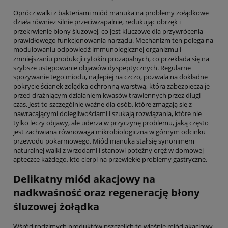
Oprócz walki z bakteriami miód manuka na problemy żołądkowe
działa również silnie przeciwzapalnie, redukując obrzęk i
przekrwienie błony śluzowej, co jest kluczowe dla przywrócenia
prawidłowego funkcjonowania narządu. Mechanizm ten polega na
modulowaniu odpowiedź immunologicznej organizmu i
zmniejszaniu produkcji cytokin prozapalnych, co przekłada się na
szybsze ustępowanie objawów dyspeptycznych. Regularne
spożywanie tego miodu, najlepiej na czczo, pozwala na dokładne
pokrycie ścianek żołądka ochronną warstwą, która zabezpiecza je
przed drażniącym działaniem kwasów trawiennych przez długi
czas. Jest to szczególnie ważne dla osób, które zmagają się z
nawracającymi dolegliwościami i szukają rozwiązania, które nie
tylko leczy objawy, ale uderza w przyczynę problemu, jaką często
jest zachwiana równowaga mikrobiologiczna w górnym odcinku
przewodu pokarmowego. Miód manuka stał się synonimem
naturalnej walki z wrzodami i stanowi potężny oręż w domowej
apteczce każdego, kto cierpi na przewlekłe problemy gastryczne.
Delikatny miód akacjowy na
nadkwaśność oraz regenerację błony
śluzowej żołądka
Wśród rodzimych produktów pszczelich to właśnie miód akacjowy