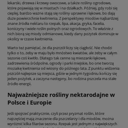
lekarski, drzewa i krzewy owocowe, a także rośliny ogrodowe,
które pojawiają się w miastach i na działkach. Później, gdy robi się
cieplej, bardzo ważne stają się rośliny uprawne i łąkowe, bo dają
duże powierzchnie kwitnienia. Z perspektywy miodów najbardziej
znane źródła nektaru to rzepak, lipa, akacja, gryka, facelia,
koniczyny i wiele roślin polnych oraz ogrodowych. To właśnie z
nich biorą się miody odmianowe, kiedy dany pożytek dominuje w
okolicy w czasie kwitnienia.
Warto też pamiętać, że dla pszczół liczy się ciągłość. Nie chodzi
tylko o to, żeby w maju było mnóstwo kwiatów, ale żeby w całym
sezonie coś kwitło. Dlatego tak cenne są mieszanki łąkowe,
zadrzewienia śródpolne, ogrody i parki miejskie, bo one tworzą
mozaikę kwitnienia od wiosny do późnego lata. Z punktu widzenia
pszczół najlepsze są miejsca, gdzie w jednym tygodniu kończy się
jeden pożytek, a zaczyna następny, bo rodzina pszczela ma stałe
źródło energii.
Najważniejsze rośliny nektarodajne w
Polsce i Europie
Jeśli spojrzeć praktycznie, czyli przez pryzmat roślin, które
najczęściej mają znaczenie dla pszczelarzy i dla miodów, można
wyróżnić kilka filarów sezonu. Rzepak jest jednym z największych