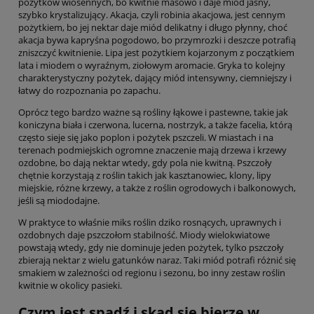
pożytków wiosennych, bo kwitnie masowo i daje miód jasny,
szybko krystalizujący. Akacja, czyli robinia akacjowa, jest cennym
pożytkiem, bo jej nektar daje miód delikatny i długo płynny, choć
akacja bywa kapryśna pogodowo, bo przymrozki i deszcze potrafią
zniszczyć kwitnienie. Lipa jest pożytkiem kojarzonym z początkiem
lata i miodem o wyraźnym, ziołowym aromacie. Gryka to kolejny
charakterystyczny pożytek, dający miód intensywny, ciemniejszy i
łatwy do rozpoznania po zapachu.
Oprócz tego bardzo ważne są rośliny łąkowe i pastewne, takie jak
koniczyna biała i czerwona, lucerna, nostrzyk, a także facelia, którą
często sieje się jako poplon i pożytek pszczeli. W miastach i na
terenach podmiejskich ogromne znaczenie mają drzewa i krzewy
ozdobne, bo dają nektar wtedy, gdy pola nie kwitną. Pszczoły
chętnie korzystają z roślin takich jak kasztanowiec, klony, lipy
miejskie, różne krzewy, a także z roślin ogrodowych i balkonowych,
jeśli są miododajne.
W praktyce to właśnie miks roślin dziko rosnących, uprawnych i
ozdobnych daje pszczołom stabilność. Miody wielokwiatowe
powstają wtedy, gdy nie dominuje jeden pożytek, tylko pszczoły
zbierają nektar z wielu gatunków naraz. Taki miód potrafi różnić się
smakiem w zależności od regionu i sezonu, bo inny zestaw roślin
kwitnie w okolicy pasieki.
Czym jest spadź i skąd się bierze w