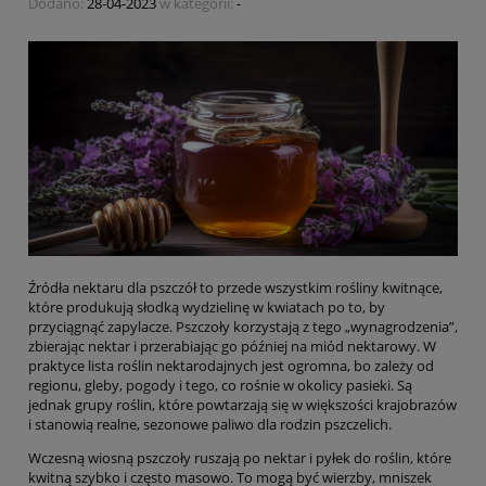
Dodano:
28-04-2023
w kategorii:
-
Źródła nektaru dla pszczół to przede wszystkim rośliny kwitnące,
które produkują słodką wydzielinę w kwiatach po to, by
przyciągnąć zapylacze. Pszczoły korzystają z tego „wynagrodzenia”,
zbierając nektar i przerabiając go później na miód nektarowy. W
praktyce lista roślin nektarodajnych jest ogromna, bo zależy od
regionu, gleby, pogody i tego, co rośnie w okolicy pasieki. Są
jednak grupy roślin, które powtarzają się w większości krajobrazów
i stanowią realne, sezonowe paliwo dla rodzin pszczelich.
Wczesną wiosną pszczoły ruszają po nektar i pyłek do roślin, które
kwitną szybko i często masowo. To mogą być wierzby, mniszek