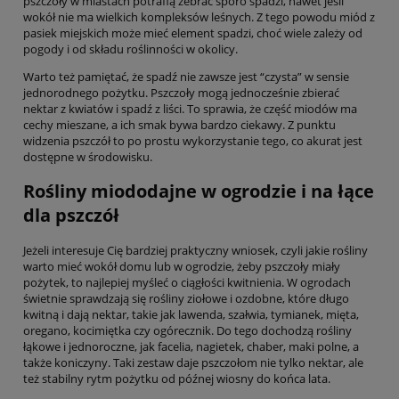
pszczoły w miastach potrafią zebrać sporo spadzi, nawet jeśli
wokół nie ma wielkich kompleksów leśnych. Z tego powodu miód z
pasiek miejskich może mieć element spadzi, choć wiele zależy od
pogody i od składu roślinności w okolicy.
Warto też pamiętać, że spadź nie zawsze jest “czysta” w sensie
jednorodnego pożytku. Pszczoły mogą jednocześnie zbierać
nektar z kwiatów i spadź z liści. To sprawia, że część miodów ma
cechy mieszane, a ich smak bywa bardzo ciekawy. Z punktu
widzenia pszczół to po prostu wykorzystanie tego, co akurat jest
dostępne w środowisku.
Rośliny miododajne w ogrodzie i na łące
dla pszczół
Jeżeli interesuje Cię bardziej praktyczny wniosek, czyli jakie rośliny
warto mieć wokół domu lub w ogrodzie, żeby pszczoły miały
pożytek, to najlepiej myśleć o ciągłości kwitnienia. W ogrodach
świetnie sprawdzają się rośliny ziołowe i ozdobne, które długo
kwitną i dają nektar, takie jak lawenda, szałwia, tymianek, mięta,
oregano, kocimiętka czy ogórecznik. Do tego dochodzą rośliny
łąkowe i jednoroczne, jak facelia, nagietek, chaber, maki polne, a
także koniczyny. Taki zestaw daje pszczołom nie tylko nektar, ale
też stabilny rytm pożytku od późnej wiosny do końca lata.