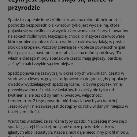
przyrodzie
Spadź to zupełnie inne źródło surowca na miód niż nektar. Nie
pochodzi bezpośrednio z kwiatów, tylko jest wydzieliną, która
pojawia się na roślinach w wyniku żerowania określonych owadów
na sokach roślinnych. Najczęściej chodzi o mszyce i czerwcowate,
które pobierają sok z roślin, a nadmiar cukrów wydalają w postaci
słodkich kropelek. Pszczoły zbierają te krople ze powierzchni igieł,
liści i gałązek, a następnie przerabiają je na miód spadziowy. To
właśnie dlatego miody spadziowe często mają głębszy, bardziej
„leśny” smak i zwykle są ciemniejsze.
Spadź pojawia się zazwyczaj w określonych warunkach, często w
środowisku leśnym, gdy jest odpowiednia pogoda i gdy populacje
owadów wydzielających spadź są liczne. To bywa pożytek mniej
przewidywalny niż nektar z kwiatów, bo zależy nie tylko od
kwitnienia, ale też od dynamiki owadów, wilgotności i
temperatury. Z tego powodu miód spadziowy bywa bardziej
„sezonowy” i nie zawsze jest dostępny co roku w danym miejscu w
takiej samej ilości.
Warto też wiedzieć, że są różne typy spadzi. Najczęściej mówi się o
spadzi iglastej i liściastej, bo spadź może pochodzić z drzew
iglastych albo liściastych. Każda z nich daje nieco inny profil miodu.