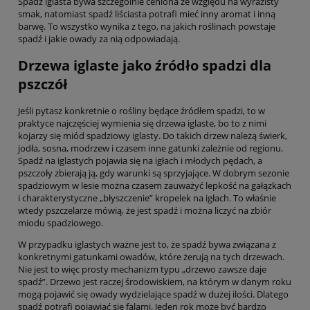
Spadź iglasta bywa szczególnie ceniona ze względu na wyrazisty
smak, natomiast spadź liściasta potrafi mieć inny aromat i inną
barwę. To wszystko wynika z tego, na jakich roślinach powstaje
spadź i jakie owady za nią odpowiadają.
Drzewa iglaste jako źródło spadzi dla
pszczół
Jeśli pytasz konkretnie o rośliny będące źródłem spadzi, to w
praktyce najczęściej wymienia się drzewa iglaste, bo to z nimi
kojarzy się miód spadziowy iglasty. Do takich drzew należą świerk,
jodła, sosna, modrzew i czasem inne gatunki zależnie od regionu.
Spadź na iglastych pojawia się na igłach i młodych pędach, a
pszczoły zbierają ją, gdy warunki są sprzyjające. W dobrym sezonie
spadziowym w lesie można czasem zauważyć lepkość na gałązkach
i charakterystyczne „błyszczenie” kropelek na igłach. To właśnie
wtedy pszczelarze mówią, że jest spadź i można liczyć na zbiór
miodu spadziowego.
W przypadku iglastych ważne jest to, że spadź bywa związana z
konkretnymi gatunkami owadów, które żerują na tych drzewach.
Nie jest to więc prosty mechanizm typu „drzewo zawsze daje
spadź”. Drzewo jest raczej środowiskiem, na którym w danym roku
mogą pojawić się owady wydzielające spadź w dużej ilości. Dlatego
spadź potrafi pojawiać się falami. Jeden rok może być bardzo