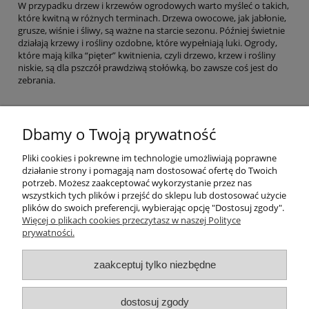
W przypadku drzew i krzewów ogrodowych warto myśleć o takich,
które kwitną w różnych terminach. Drzewa owocowe, jak jabłonie,
grusze, wiśnie i śliwy, są ważne na starcie sezonu. Później świetnie
działają krzewy i rośliny ozdobne, które wypełniają luki. Ogrody,
które mają kilka “pięter” kwitnienia, czyli drzewo, krzew i rośliny
niskie, są dla pszczół prawdziwą stołówką, bo zawsze coś jest do
zebrania.
Dbamy o Twoją prywatność
Pomoc
Pliki cookies i pokrewne im technologie umożliwiają poprawne
działanie strony i pomagają nam dostosować ofertę do Twoich
Moje konto
potrzeb. Możesz zaakceptować wykorzystanie przez nas
wszystkich tych plików i przejść do sklepu lub dostosować użycie
plików do swoich preferencji, wybierając opcję "Dostosuj zgody".
Płatności i dostawa
Więcej o plikach cookies przeczytasz w naszej Polityce
prywatności.
Informacje
zaakceptuj tylko niezbędne
O nas
dostosuj zgody