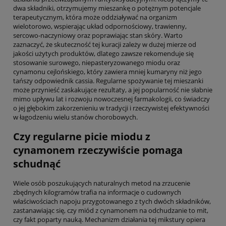
dwa składniki, otrzymujemy mieszankę o potężnym potencjale
terapeutycznym, która może oddziaływać na organizm
wielotorowo, wspierając układ odpornościowy, trawienny,
sercowo-naczyniowy oraz poprawiając stan skóry. Warto
zaznaczyć, że skuteczność tej kuracji zależy w dużej mierze od
jakości użytych produktów, dlatego zawsze rekomenduje się
stosowanie surowego, niepasteryzowanego miodu oraz
cynamonu cejlońskiego, który zawiera mniej kumaryny niż jego
tańszy odpowiednik cassia. Regularne spożywanie tej mieszanki
może przynieść zaskakujące rezultaty, a jej popularność nie słabnie
mimo upływu lat i rozwoju nowoczesnej farmakologii, co świadczy
o jej głębokim zakorzenieniu w tradycji i rzeczywistej efektywności
w łagodzeniu wielu stanów chorobowych.
Czy regularne picie miodu z
cynamonem rzeczywiście pomaga
schudnąć
Wiele osób poszukujących naturalnych metod na zrzucenie
zbędnych kilogramów trafia na informacje o cudownych
właściwościach napoju przygotowanego z tych dwóch składników,
zastanawiając się, czy miód z cynamonem na odchudzanie to mit,
czy fakt poparty nauką. Mechanizm działania tej mikstury opiera