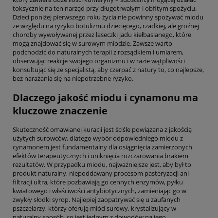
toksycznie na ten narząd przy długotrwałym i obfitym spożyciu.
Dzieci poniżej pierwszego roku życia nie powinny spożywać miodu
ze względu na ryzyko botulizmu dziecięcego, rzadkiej, ale groźnej
choroby wywoływanej przez laseczki jadu kiełbasianego, które
mogą znajdować się w surowym miodzie. Zawsze warto
podchodzić do naturalnych terapii z rozsądkiem i umiarem,
obserwując reakcje swojego organizmu i w razie wątpliwości
konsultując się ze specjalistą, aby czerpać z natury to, co najlepsze,
bez narażania się na niepotrzebne ryzyko.
Dlaczego jakość miodu i cynamonu ma
kluczowe znaczenie
Skuteczność omawianej kuracji jest ściśle powiązana z jakością
użytych surowców, dlatego wybór odpowiedniego miodu z
cynamonem jest fundamentalny dla osiągnięcia zamierzonych
efektów terapeutycznych i uniknięcia rozczarowania brakiem
rezultatów. W przypadku miodu, najważniejsze jest, aby był to
produkt naturalny, niepoddawany procesom pasteryzacji ani
filtracji ultra, które pozbawiają go cennych enzymów, pyłku
kwiatowego i właściwości antybiotycznych, zamieniając go w
zwykły słodki syrop. Najlepiej zaopatrywać się u zaufanych
pszczelarzy, którzy oferują miód surowy, krystalizujący w
naturalny sposób, co jest jednym z dowodów na jego