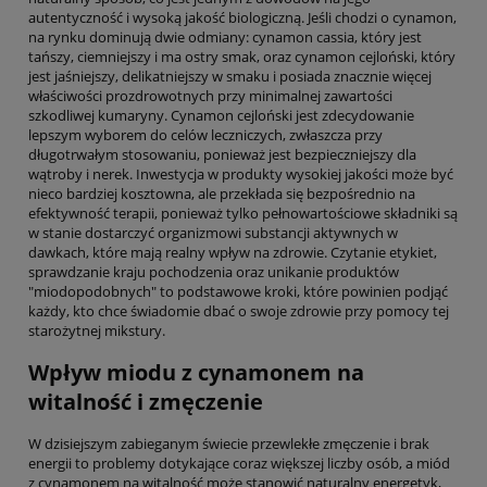
autentyczność i wysoką jakość biologiczną. Jeśli chodzi o cynamon,
na rynku dominują dwie odmiany: cynamon cassia, który jest
tańszy, ciemniejszy i ma ostry smak, oraz cynamon cejloński, który
jest jaśniejszy, delikatniejszy w smaku i posiada znacznie więcej
właściwości prozdrowotnych przy minimalnej zawartości
szkodliwej kumaryny. Cynamon cejloński jest zdecydowanie
lepszym wyborem do celów leczniczych, zwłaszcza przy
długotrwałym stosowaniu, ponieważ jest bezpieczniejszy dla
wątroby i nerek. Inwestycja w produkty wysokiej jakości może być
nieco bardziej kosztowna, ale przekłada się bezpośrednio na
efektywność terapii, ponieważ tylko pełnowartościowe składniki są
w stanie dostarczyć organizmowi substancji aktywnych w
dawkach, które mają realny wpływ na zdrowie. Czytanie etykiet,
sprawdzanie kraju pochodzenia oraz unikanie produktów
"miodopodobnych" to podstawowe kroki, które powinien podjąć
każdy, kto chce świadomie dbać o swoje zdrowie przy pomocy tej
starożytnej mikstury.
Wpływ miodu z cynamonem na
witalność i zmęczenie
W dzisiejszym zabieganym świecie przewlekłe zmęczenie i brak
energii to problemy dotykające coraz większej liczby osób, a miód
z cynamonem na witalność może stanowić naturalny energetyk,