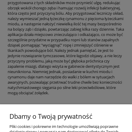
przygotowana z tych składników może przynieść ulgę, redukując
obrzęk wokół chorego zęba i hamując rozwój infekcji bakteryjnej,
która często jest przyczyną bólu. Aby przygotować leczniczy okład,
należy wymieszać jedną łyżeczkę cynamonu z pięcioma łyżeczkami
miodu, a następnie nałożyć niewielką ilość tej masy bezpośrednio
na bolący ząb i dziąsło, powtarzając zabieg kilka razy dziennie. Taka
aplikacja działa miejscowo znieczulająco i odkażająco, co może być
szczególnie przydatne w przypadku ropni lub stanów zapalnych
dziąseł, pomagając "wyciągnąć" ropę i zmniejszyć ciśnienie w
tkankach powodujące ból. Należy jednak pamiętać, że jest to
jedynie rozwiązanie tymczasowe, które łagodzi objawy, a nie leczy
przyczyny problemu, jaką może być głęboka próchnica czy
zapalenie miazgi, dlatego wizyta w gabinecie dentystycznym jest
nieunikniona. Niemniej jednak, posiadanie w kuchni miodu i
cynamonu daje nam narzędzie do walki z bólem w sytuacjach
awaryjnych, pozwalając przetrwać trudne chwile bez konieczności
natychmiastowego sięgania po silne leki przeciwbólowe, które
mogą obciążać żołądek.
Dbamy o Twoją prywatność
Pomoc
Pliki cookies i pokrewne im technologie umożliwiają poprawne
działanie strony i pomagają nam dostosować ofertę do Twoich