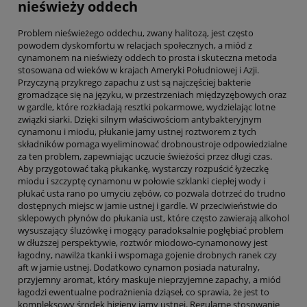
nieświeży oddech
Problem nieświeżego oddechu, zwany halitozą, jest często
powodem dyskomfortu w relacjach społecznych, a miód z
cynamonem na nieświeży oddech to prosta i skuteczna metoda
stosowana od wieków w krajach Ameryki Południowej i Azji.
Przyczyną przykrego zapachu z ust są najczęściej bakterie
gromadzące się na języku, w przestrzeniach międzyzębowych oraz
w gardle, które rozkładają resztki pokarmowe, wydzielając lotne
związki siarki. Dzięki silnym właściwościom antybakteryjnym
cynamonu i miodu, płukanie jamy ustnej roztworem z tych
składników pomaga wyeliminować drobnoustroje odpowiedzialne
za ten problem, zapewniając uczucie świeżości przez długi czas.
Aby przygotować taką płukankę, wystarczy rozpuścić łyżeczkę
miodu i szczyptę cynamonu w połowie szklanki ciepłej wody i
płukać usta rano po umyciu zębów, co pozwala dotrzeć do trudno
dostępnych miejsc w jamie ustnej i gardle. W przeciwieństwie do
sklepowych płynów do płukania ust, które często zawierają alkohol
wysuszający śluzówkę i mogący paradoksalnie pogłębiać problem
w dłuższej perspektywie, roztwór miodowo-cynamonowy jest
łagodny, nawilża tkanki i wspomaga gojenie drobnych ranek czy
aft w jamie ustnej. Dodatkowo cynamon posiada naturalny,
przyjemny aromat, który maskuje nieprzyjemne zapachy, a miód
łagodzi ewentualne podrażnienia dziąseł, co sprawia, że jest to
kompleksowy środek higieny jamy ustnej. Regularne stosowanie