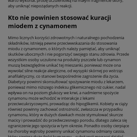
warto wykonać próbę uczuleniową na małym fragmencie skóry,
aby uniknąć niepożądanych reakcji.
Kto nie powinien stosować kuracji
miodem z cynamonem
Mimo licznych korzyści zdrowotnych i naturalnego pochodzenia
składników, istnieją pewne przeciwwskazania do stosowania
miodu z cynamonem, o których należy pamiętać, aby uniknąć
skutków ubocznych i nie pogorszyć swojego stanu zdrowia. Przede
wszystkim osoby uczulone na produkty pszczele lub cynamon
muszą bezwzględnie unikać tej mieszanki, ponieważ może ona
wywołać silne reakcje alergiczne, od wysypki skórnej po wstrząs
anafilaktyczny, co stanowi bezpośrednie zagrożenie dla życia.
Diabetycy powinni skonsultować spożywanie miodu z lekarzem,
ponieważ mimo niższego indeksu glikemicznego niż cukier, nadal
wpływa on na poziom glukozy we krwi, a nadmierne spożycie
cynamonu może wchodzić w interakcje z lekami
przeciwcukrzycowymi, prowadząc do hipoglikemii. Kobiety w ciąży
również powinny zachować ostrożność, zwłaszcza w przypadku
cynamonu, który w dużych dawkach może stymulować skurcze
macicy i prowadzić do przedwczesnego porodu, dlatego zaleca się
ograniczenie jego spożycia w tym okresie. Ponadto osoby cierpiące
na choroby wątroby powinny unikać cynamonu odmiany cassia,
który zawiera duże ilości kumaryny – substancji mogącej działać