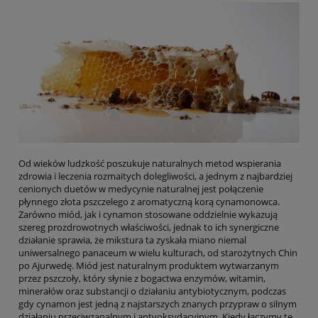
Od wieków ludzkość poszukuje naturalnych metod wspierania
zdrowia i leczenia rozmaitych dolegliwości, a jednym z najbardziej
cenionych duetów w medycynie naturalnej jest połączenie
płynnego złota pszczelego z aromatyczną korą cynamonowca.
Zarówno miód, jak i cynamon stosowane oddzielnie wykazują
szereg prozdrowotnych właściwości, jednak to ich synergiczne
działanie sprawia, że mikstura ta zyskała miano niemal
uniwersalnego panaceum w wielu kulturach, od starożytnych Chin
po Ajurwedę. Miód jest naturalnym produktem wytwarzanym
przez pszczoły, który słynie z bogactwa enzymów, witamin,
minerałów oraz substancji o działaniu antybiotycznym, podczas
gdy cynamon jest jedną z najstarszych znanych przypraw o silnym
działaniu przeciwzapalnym i antyoksydacyjnym. Kiedy łączymy te