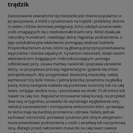
trądzik
Zastosowanie zewnętrzne tej mieszanki jest równie popularne co
jej spożywanie, a miód z cynamonem na trądzik i problemy skórne
to jeden z hitów domowej pielęgnacji, który zdobył uznanie wielu
osób zmagających się z niedoskonałościami cery. Miód działa jak
naturalny humektant, nawilżając skórę i łagodząc podrażnienia, a
jego antybakteryjne właściwości pomagają zwalczać bakterie
Propionibacterium acnes, które są główną przyczyną powstawania
wyprysków i stanów zapalnych. Cynamon natomiast, dzięki swoim
właściwościom ściągającym i mikrozłuszczającym, pomaga
odblokować pory, usuwa martwy naskórek i poprawia ukrwienie
skóry, co przyspiesza procesy regeneracyjne i gojenie się zmian
potrądzikowych. Aby przygotować skuteczną maseczkę, należy
wymieszać trzy łyżki miodu z jedną łyżeczką cynamonu na gładką
pastę, którą następnie nakłada się punktowo na krosty lub na całą
twarz, omijając okolice oczu, i pozostawia na około 15-20 minut lub
nawet na całą noc. Regularne stosowanie takiej kuracji, na przykład
dwa razy w tygodniu, prowadzi do wyraźnego wygładzenia cery,
redukcji zaczerwienień i zmniejszenia widoczności blizn, sprawiając,
że skóra staje się bardziej promienna i zdrowa. Należy jednak
zachować ostrożność, ponieważ cynamon jest silnym alergenem i
może powodować podrażnienia u osób z wrażliwą lub naczynkową
cerą, dlatego przed nałożeniem maseczki na całą twarz zawsze