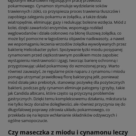
łagodnym lekarstwem regulującym pracę przewodu
pokarmowego. Cynamon stymuluje wydzielanie soków
trawiennych i żółci, co przyspiesza proces trawienia tłuszczów i
zapobiega zaleganiu pokarmu w żołądku, a także działa
wiatropędnie, eliminując gazy i redukując bolesne wzdęcia. Miód z
kolei, dzięki zawartości enzymów, wspomaga rozkład
węglowodanów i działa osłonowo na błonę śluzową żołądka, co
może być pomocne w łagodzeniu objawów nadkwasoty, a nawet
we wspomaganiu leczenia wrzodów żołądka wywoływanych przez
bakterię Helicobacter pylori. Spożywanie łyżki miodu posypanej
cynamonem przed ciężkostrawnym posiłkiem może zapobiec
wystąpieniu niestrawności i zgagi, tworząc barierę ochronną i
przygotowując układ pokarmowy do wzmożonej pracy. Warto
również zauważyć, że regularne picie naparu z cynamonu i miodu
pomaga utrzymać prawidłową florę bakteryjną jelit, ponieważ
miód działa jako prebiotyk, stanowiąc pożywkę dla pożytecznych
bakterii, podczas gdy cynamon eliminuje patogeny i grzyby, takie
jak Candida albicans, które często są przyczyną problemów
gastrycznych. Dzięki temu kompleksowemu działaniu, mikstura ta
nie tylko leczy doraźne dolegliwości, ale również przyczynia się do
długofalowej poprawy zdrowia układu pokarmowego, co
przekłada się na lepsze wchłanianie składników odżywczych i
ogólne samopoczucie.
Czy maseczka z miodu i cynamonu leczy