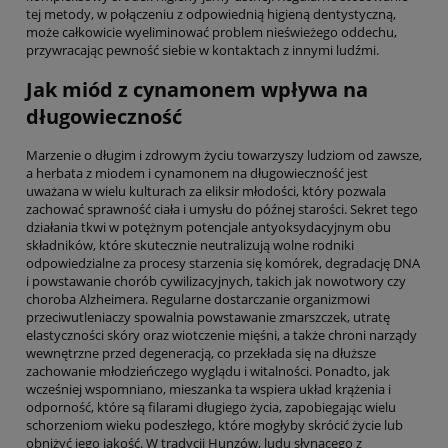
tej metody, w połączeniu z odpowiednią higieną dentystyczną,
może całkowicie wyeliminować problem nieświeżego oddechu,
przywracając pewność siebie w kontaktach z innymi ludźmi.
Jak miód z cynamonem wpływa na
długowieczność
Marzenie o długim i zdrowym życiu towarzyszy ludziom od zawsze,
a herbata z miodem i cynamonem na długowieczność jest
uważana w wielu kulturach za eliksir młodości, który pozwala
zachować sprawność ciała i umysłu do późnej starości. Sekret tego
działania tkwi w potężnym potencjale antyoksydacyjnym obu
składników, które skutecznie neutralizują wolne rodniki
odpowiedzialne za procesy starzenia się komórek, degradację DNA
i powstawanie chorób cywilizacyjnych, takich jak nowotwory czy
choroba Alzheimera. Regularne dostarczanie organizmowi
przeciwutleniaczy spowalnia powstawanie zmarszczek, utratę
elastyczności skóry oraz wiotczenie mięśni, a także chroni narządy
wewnętrzne przed degeneracją, co przekłada się na dłuższe
zachowanie młodzieńczego wyglądu i witalności. Ponadto, jak
wcześniej wspomniano, mieszanka ta wspiera układ krążenia i
odporność, które są filarami długiego życia, zapobiegając wielu
schorzeniom wieku podeszłego, które mogłyby skrócić życie lub
obniżyć jego jakość. W tradycji Hunzów, ludu słynącego z