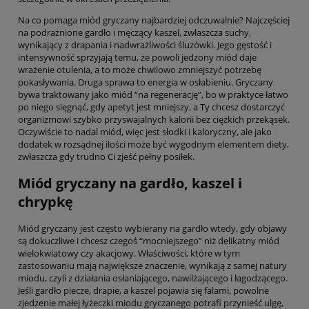
Na co pomaga miód gryczany najbardziej odczuwalnie? Najczęściej
na podrażnione gardło i męczący kaszel, zwłaszcza suchy,
wynikający z drapania i nadwrażliwości śluzówki. Jego gęstość i
intensywność sprzyjają temu, że powoli jedzony miód daje
wrażenie otulenia, a to może chwilowo zmniejszyć potrzebę
pokasływania. Druga sprawa to energia w osłabieniu. Gryczany
bywa traktowany jako miód “na regenerację”, bo w praktyce łatwo
po niego sięgnąć, gdy apetyt jest mniejszy, a Ty chcesz dostarczyć
organizmowi szybko przyswajalnych kalorii bez ciężkich przekąsek.
Oczywiście to nadal miód, więc jest słodki i kaloryczny, ale jako
dodatek w rozsądnej ilości może być wygodnym elementem diety,
zwłaszcza gdy trudno Ci zjeść pełny posiłek.
Miód gryczany na gardło, kaszel i
chrypkę
Miód gryczany jest często wybierany na gardło wtedy, gdy objawy
są dokuczliwe i chcesz czegoś “mocniejszego” niż delikatny miód
wielokwiatowy czy akacjowy. Właściwości, które w tym
zastosowaniu mają największe znaczenie, wynikają z samej natury
miodu, czyli z działania osłaniającego, nawilżającego i łagodzącego.
Jeśli gardło piecze, drapie, a kaszel pojawia się falami, powolne
zjedzenie małej łyżeczki miodu gryczanego potrafi przynieść ulgę,