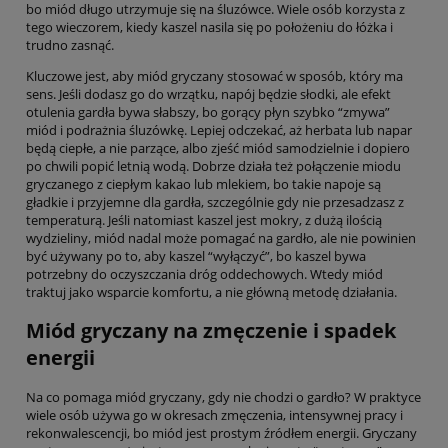
bo miód długo utrzymuje się na śluzówce. Wiele osób korzysta z
tego wieczorem, kiedy kaszel nasila się po położeniu do łóżka i
trudno zasnąć.
Kluczowe jest, aby miód gryczany stosować w sposób, który ma
sens. Jeśli dodasz go do wrzątku, napój będzie słodki, ale efekt
otulenia gardła bywa słabszy, bo gorący płyn szybko “zmywa”
miód i podrażnia śluzówkę. Lepiej odczekać, aż herbata lub napar
będą ciepłe, a nie parzące, albo zjeść miód samodzielnie i dopiero
po chwili popić letnią wodą. Dobrze działa też połączenie miodu
gryczanego z ciepłym kakao lub mlekiem, bo takie napoje są
gładkie i przyjemne dla gardła, szczególnie gdy nie przesadzasz z
temperaturą. Jeśli natomiast kaszel jest mokry, z dużą ilością
wydzieliny, miód nadal może pomagać na gardło, ale nie powinien
być używany po to, aby kaszel “wyłączyć”, bo kaszel bywa
potrzebny do oczyszczania dróg oddechowych. Wtedy miód
traktuj jako wsparcie komfortu, a nie główną metodę działania.
Miód gryczany na zmęczenie i spadek
energii
Na co pomaga miód gryczany, gdy nie chodzi o gardło? W praktyce
wiele osób używa go w okresach zmęczenia, intensywnej pracy i
rekonwalescencji, bo miód jest prostym źródłem energii. Gryczany