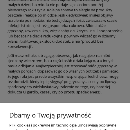
małych dzieci, bo miodu nie podaje się dzieciom poniżej
pierwszego roku życia. Kolejna sprawa to alergie na produkty
pszczele i reakcje po miodzie. Jeśli kiedykolwiek miałeś objawy
uczulenia po miodzie, nie testuj dużych ilości, zwłaszcza w czasie
infekcji. Istotna jest też gospodarka cukrowa. Miód, także
gryczany, zawiera cukry, więc osoby z cukrzycą, insulinoopornością
lub będące na diecie redukcyjnej powinny wliczać go w dzienny
bilans i traktować jak słodki dodatek, a nie “produkt bez
konsekwencji”.
Jeśli masz refluks lub zgagę, obserwuj, jak reagujesz na miód
zjedzony wieczorem, bo u części osób działa kojąco, a u innych
nasila odbijanie. Najbezpieczniej jest stosować miód gryczany w
małych porcjach, dopasować go do własnych potrzeb i pamiętać,
że jego rola jest przede wszystkim wspierająca. Jeśli chcesz, mogę
też doradzić, kiedy lepiej sięgnąć po gryczany, a kiedy po lipowy,
spadziowy czy wielokwiatowy, zależnie od tego, czy bardziej
dokucza Ci gardło, kaszel, czy po prostu spadek energii.
Dbamy o Twoją prywatność
Pomoc
Pliki cookies i pokrewne im technologie umożliwiają poprawne