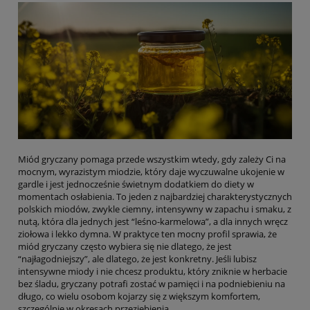
Miód gryczany pomaga przede wszystkim wtedy, gdy zależy Ci na
mocnym, wyrazistym miodzie, który daje wyczuwalne ukojenie w
gardle i jest jednocześnie świetnym dodatkiem do diety w
momentach osłabienia. To jeden z najbardziej charakterystycznych
polskich miodów, zwykle ciemny, intensywny w zapachu i smaku, z
nutą, która dla jednych jest “leśno-karmelowa”, a dla innych wręcz
ziołowa i lekko dymna. W praktyce ten mocny profil sprawia, że
miód gryczany często wybiera się nie dlatego, że jest
“najłagodniejszy”, ale dlatego, że jest konkretny. Jeśli lubisz
intensywne miody i nie chcesz produktu, który zniknie w herbacie
bez śladu, gryczany potrafi zostać w pamięci i na podniebieniu na
długo, co wielu osobom kojarzy się z większym komfortem,
szczególnie w okresach przeziębienia.