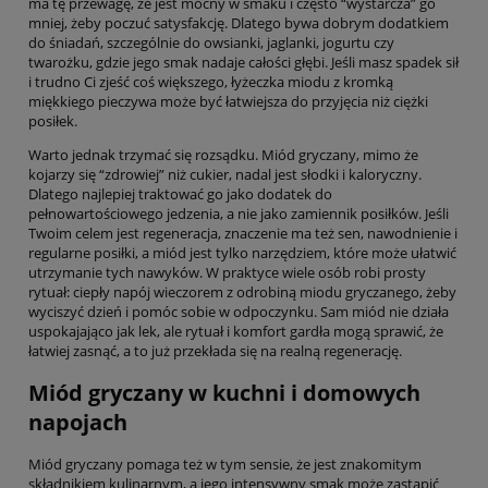
ma tę przewagę, że jest mocny w smaku i często “wystarcza” go
mniej, żeby poczuć satysfakcję. Dlatego bywa dobrym dodatkiem
do śniadań, szczególnie do owsianki, jaglanki, jogurtu czy
twarożku, gdzie jego smak nadaje całości głębi. Jeśli masz spadek sił
i trudno Ci zjeść coś większego, łyżeczka miodu z kromką
miękkiego pieczywa może być łatwiejsza do przyjęcia niż ciężki
posiłek.
Warto jednak trzymać się rozsądku. Miód gryczany, mimo że
kojarzy się “zdrowiej” niż cukier, nadal jest słodki i kaloryczny.
Dlatego najlepiej traktować go jako dodatek do
pełnowartościowego jedzenia, a nie jako zamiennik posiłków. Jeśli
Twoim celem jest regeneracja, znaczenie ma też sen, nawodnienie i
regularne posiłki, a miód jest tylko narzędziem, które może ułatwić
utrzymanie tych nawyków. W praktyce wiele osób robi prosty
rytuał: ciepły napój wieczorem z odrobiną miodu gryczanego, żeby
wyciszyć dzień i pomóc sobie w odpoczynku. Sam miód nie działa
uspokajająco jak lek, ale rytuał i komfort gardła mogą sprawić, że
łatwiej zasnąć, a to już przekłada się na realną regenerację.
Miód gryczany w kuchni i domowych
napojach
Miód gryczany pomaga też w tym sensie, że jest znakomitym
składnikiem kulinarnym, a jego intensywny smak może zastąpić