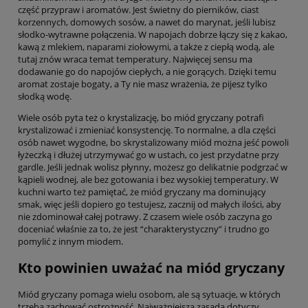
część przypraw i aromatów. Jest świetny do pierników, ciast
korzennych, domowych sosów, a nawet do marynat, jeśli lubisz
słodko-wytrawne połączenia. W napojach dobrze łączy się z kakao,
kawą z mlekiem, naparami ziołowymi, a także z ciepłą wodą, ale
tutaj znów wraca temat temperatury. Najwięcej sensu ma
dodawanie go do napojów ciepłych, a nie gorących. Dzięki temu
aromat zostaje bogaty, a Ty nie masz wrażenia, że pijesz tylko
słodką wodę.
Wiele osób pyta też o krystalizację, bo miód gryczany potrafi
krystalizować i zmieniać konsystencję. To normalne, a dla części
osób nawet wygodne, bo skrystalizowany miód można jeść powoli
łyżeczką i dłużej utrzymywać go w ustach, co jest przydatne przy
gardle. Jeśli jednak wolisz płynny, możesz go delikatnie podgrzać w
kąpieli wodnej, ale bez gotowania i bez wysokiej temperatury. W
kuchni warto też pamiętać, że miód gryczany ma dominujący
smak, więc jeśli dopiero go testujesz, zacznij od małych ilości, aby
nie zdominował całej potrawy. Z czasem wiele osób zaczyna go
doceniać właśnie za to, że jest “charakterystyczny” i trudno go
pomylić z innym miodem.
Kto powinien uważać na miód gryczany
Miód gryczany pomaga wielu osobom, ale są sytuacje, w których
trzeba zachować ostrożność. Najważniejsza zasada dotyczy