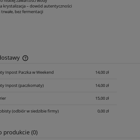
, o niskiej zawartości wody
na krystalizacja – dowód autentyczności
 i trwałe, bez fermentacji
 dostawy
ty Inpost Paczka w Weekend
14,00 zł
Cena nie zawiera ewentualnych kosztów
płatności
ty Inpost
(paczkomaty)
14,00 zł
rier
15,00 zł
obisty
(odbiór w siedzibie firmy)
0,00 zł
o produkcie (0)