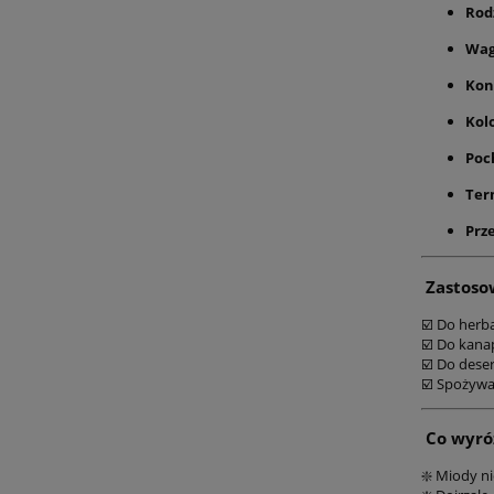
Rod
Wag
Kon
Kolo
Poc
Ter
Prz
Zastoso
☑️ Do herb
☑️ Do kana
☑️ Do dese
☑️ Spożywa
Co wyró
❇️ Miody n