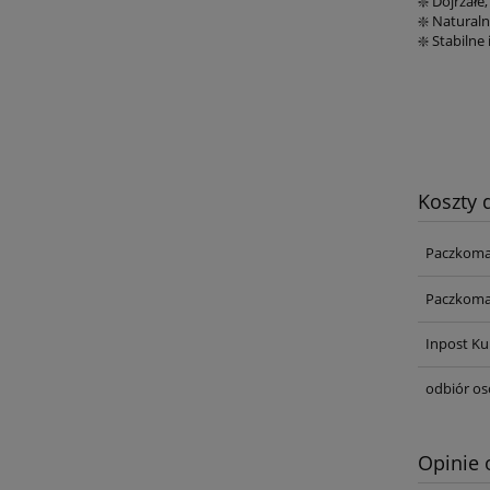
❇️ Dojrzałe
❇️ Natural
❇️ Stabilne
Koszty
Paczkoma
Paczkoma
Inpost Ku
odbiór os
Opinie 