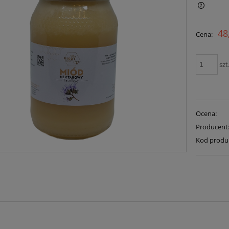
Cena nie zawiera ewentualnych kosztów
48
Cena:
płatności
szt
Ocena:
Producent
Kod produ