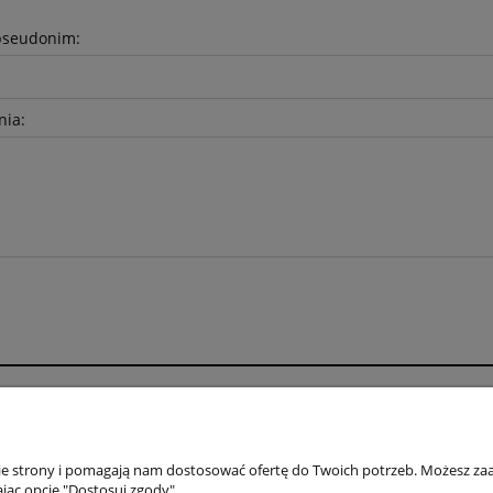
pseudonim:
nia:
Płatności i dostawa
Informacje
Formy płatności
Polityka prywatno
nie strony i pomagają nam dostosować ofertę do Twoich potrzeb. Możesz zaa
jąc opcję "Dostosuj zgody".