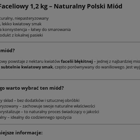
aceliowy 1,2 kg – Naturalny Polski Miód
uralny, niepasteryzowany
, lekko kwiatowy smak
 konsystencja – łatwy do smarowania
odukt z lokalnej pasieki
 miód?
iowy powstaje z nektaru kwiatów
facelii błękitnej
– jednej z najbardziej m
, subtelnie kwiatowy smak
, często porównywany do waniliowego. Jest wyj
go warto wybrać ten miód?
y skład – bez dodatków i sztucznej obróbki
ryzowany – zachowuje swoje naturalne właściwości
ystalizuje – to naturalny proces świadczący o jakości
lny – idealny do codziennego spożycia
ejsze informacje: