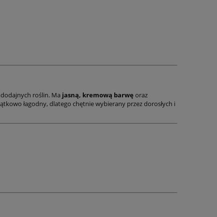
iododajnych roślin. Ma
jasną, kremową barwę
oraz
ątkowo łagodny, dlatego chętnie wybierany przez dorosłych i