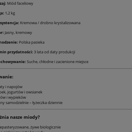
zaj:
Miód faceliowy
a:
1,2 kg
systencja:
Kremowa / drobno krystalizowana
r:
Jasny, kremowy
hodzenie:
Polska pasieka
min przydatności:
3 lata od daty produkcji
echowywanie:
Suche, chłodne i zacienione miejsce
wanie:
aty i napojów
pek, jogurtów i owsianek
rów i wypieków
ny samodzielnie – łyżeczka dziennie
żnia nasze miody?
iepasteryzowane, żywe biologicznie