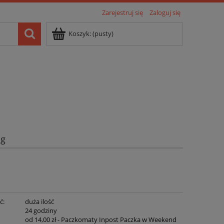
Zarejestruj się
Zaloguj się
Koszyk:
(pusty)
og
ć:
duża ilość
:
24 godziny
od 14,00 zł
- Paczkomaty Inpost Paczka w Weekend