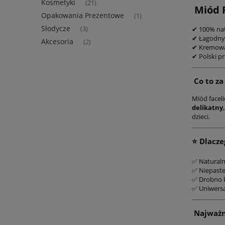
Kosmetyki
(21)
Miód F
Opakowania Prezentowe
(1)
Słodycze
(3)
✔ 100% nat
✔ Łagodny
Akcesoria
(2)
✔ Kremowa
✔ Polski pr
Co to za
Miód facel
delikatny
dzieci.
⭐ Dlacze
✅ Naturaln
✅ Niepaste
✅ Drobno kr
✅ Uniwersa
Najważni