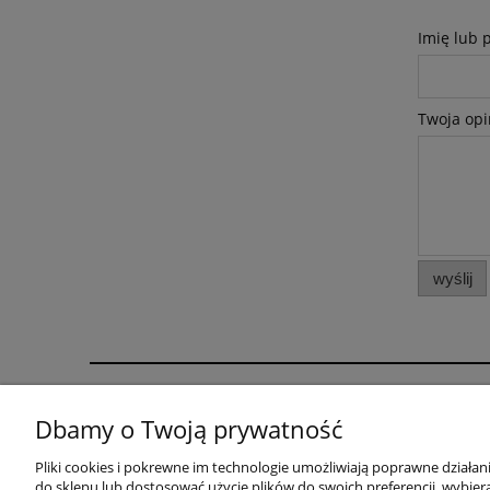
Imię lub 
Twoja opi
wyślij
Pomoc
Moje konto
Dbamy o Twoją prywatność
Regulamin
Twoje zamówienia
Pliki cookies i pokrewne im technologie umożliwiają poprawne działa
do sklepu lub dostosować użycie plików do swoich preferencji, wybiera