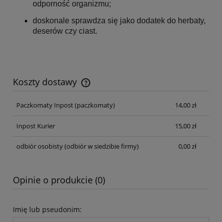
odporność organizmu;
doskonale sprawdza się jako dodatek do herbaty,
deserów czy ciast.
Koszty dostawy
Cena nie zawiera ewentualnych kosztów płatności
Paczkomaty Inpost
(paczkomaty)
14,00 zł
Inpost Kurier
15,00 zł
odbiór osobisty
(odbiór w siedzibie firmy)
0,00 zł
Opinie o produkcie (0)
Imię lub pseudonim: