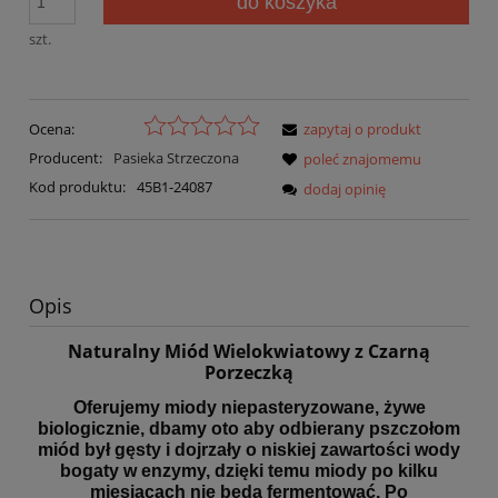
do koszyka
szt.
Ocena:
zapytaj o produkt
Producent:
Pasieka Strzeczona
poleć znajomemu
Kod produktu:
45B1-24087
dodaj opinię
Opis
Naturalny Miód Wielokwiatowy z Czarną
Porzeczką
Oferujemy miody niepasteryzowane, żywe
biologicznie, dbamy oto aby odbierany pszczołom
miód był gęsty i dojrzały o niskiej zawartości wody
bogaty w enzymy, dzięki temu miody po kilku
miesiącach nie będą fermentować. Po