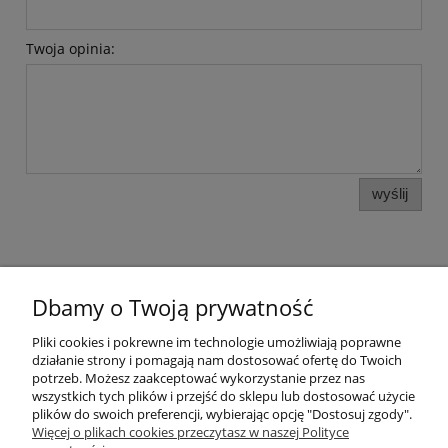
Twoja opinia:
wyślij
Dbamy o Twoją prywatność
Pomoc
Pliki cookies i pokrewne im technologie umożliwiają poprawne
działanie strony i pomagają nam dostosować ofertę do Twoich
Moje konto
potrzeb. Możesz zaakceptować wykorzystanie przez nas
wszystkich tych plików i przejść do sklepu lub dostosować użycie
plików do swoich preferencji, wybierając opcję "Dostosuj zgody".
Płatności i dostawa
Więcej o plikach cookies przeczytasz w naszej Polityce