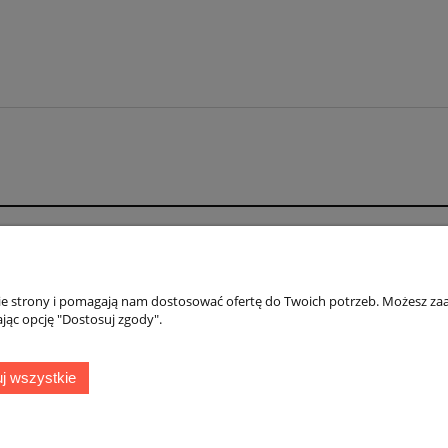
Płatności i dostawa
Informacje
Formy płatności
Polityka prywatno
nie strony i pomagają nam dostosować ofertę do Twoich potrzeb. Możesz zaa
jąc opcję "Dostosuj zgody".
Czas i koszty dostawy
Zwroty i reklamac
Czas realizacji zamówienia
Blog
j wszystkie
zona
| ul. Strzeczona 33a, 77-310 Debrzno, woj. pomorskie |
+48 888 242 879