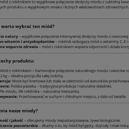
miód z rokitnikiem to wyjątkowe połączenie słodyczy miodu z subtelną kw
ych produktu o wyjątkowym smaku i licznych właściwościach zdrowotnych. 
.
 warto wybrać ten miód?
ia natury
– wyjątkowe połączenie intensywnej słodyczy miodu z owocową n
o witamin i antyoksydantów
– rokitnik wzbogaca miód o witaminy C, E i
ne wsparcie zdrowia
– miód z rokitnikiem wspiera odporność i działa korz
cechy produktu:
Miód z rokitnikiem – harmonijne połączenie naturalnego miodu i owoców ro
2 kg – idealna porcja dla całej rodziny.
encja:
Może być kremowa lub stała, w zależności od warunków przechowy
enie:
Polska pasieka – tradycyjna produkcja i naturalne składniki.
% miodu, 3% rokitnika – naturalna mieszanka.
owywanie:
Przechowywać w suchym i chłodnym miejscu, z dala od światła.
nia nasze miody?
ność i jakość
– oferujemy miody niepasteryzowane, żywe biologicznie.
czenie pszczelarskie
– dbamy o to, by miód był gęsty, dojrzały i miał nis