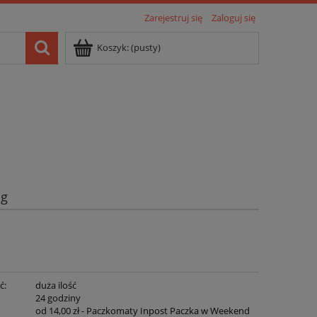
Zarejestruj się
Zaloguj się
Koszyk:
(pusty)
og
ć:
duża ilość
:
24 godziny
od 14,00 zł
- Paczkomaty Inpost Paczka w Weekend