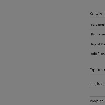
Koszty
Paczkoma
Paczkoma
Inpost Ku
odbiór os
Opinie 
Imię lub 
Twoja opi