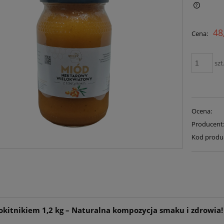
Cena nie zawiera ewentualnych kosztów
48
Cena:
płatności
szt
Ocena:
Producent
Kod produ
okitnikiem 1,2 kg – Naturalna kompozycja smaku i zdrowia!