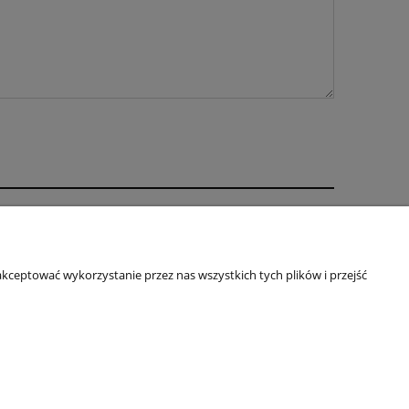
O nas
ści
Kontakt
kceptować wykorzystanie przez nas wszystkich tych plików i przejść
je
O firmie
|
stroik7@op.pl