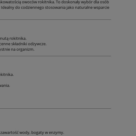
askowatością owoców rokitnika. To doskonały wybór dla osób
Idealny do codziennego stosowania jako naturalne wsparcie
utą rokitnika.
 cenne składniki odżywcze.
ystnie na organizm.
kitnika.
wania.
ką zawartość wody, bogaty w enzymy.