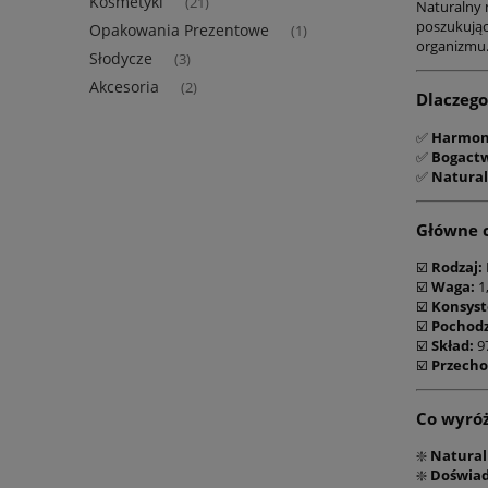
Kosmetyki
(21)
Naturalny 
poszukując
Opakowania Prezentowe
(1)
organizmu
Słodycze
(3)
Akcesoria
(2)
Dlaczego
✅
Harmon
✅
Bogactw
✅
Natural
Główne 
☑️
Rodzaj:
☑️
Waga:
1,
☑️
Konsyst
☑️
Pochodz
☑️
Skład:
97
☑️
Przech
Co wyróż
❇️
Natural
❇️
Doświad