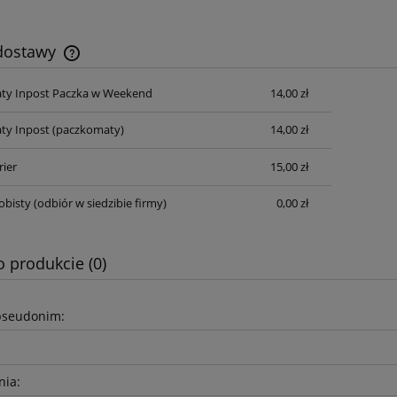
 dostawy
ty Inpost Paczka w Weekend
14,00 zł
Cena nie zawiera ewentualnych kosztów
płatności
ty Inpost
(paczkomaty)
14,00 zł
rier
15,00 zł
obisty
(odbiór w siedzibie firmy)
0,00 zł
o produkcie (0)
pseudonim:
nia: