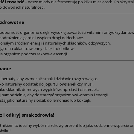
ść i trwałość
– nasze miody nie fermentują po kilku miesiącach. Po skrysta
to dowód ich naturalności.
 zdrowotne
odporność organizmu dzięki wysokiej zawartości witamin i antyoksydantów
podrażnienia gardła i wspiera drogi oddechowe.
konałym źródłem energii i naturalnych składników odżywczych.
jąco na układ trawienny dzięki rokitnikowi.
 organizm podczas rekonwalescencji.
wanie
o herbaty, aby wzmocnić smak i działanie rozgrzewające.
ako naturalny dodatek do jogurtu, owsianek czy musli.
ako składnik domowych wypieków, np. ciast i ciasteczek.
j samodzielnie, aby dostarczyć organizmowi witamin i energii.
taj jako naturalny słodzik do lemoniad lub koktajli.
z i odkryj smak zdrowia!
itnikiem to idealny wybór na zdrowy prezent lub jako codzienne wsparcie o
łoiku!