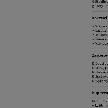
❇️
Stabilno
glukozy – 
Korzyści
✔ Wspiera 
✔ Łagodzi 
✔ Jest dos
✔ Działa ko
✔ Wzmacnia
Zastoso
☑️ Dodaj d
☑️ Stosuj j
☑️ Używaj j
☑️ Spożywa
☑️ Wykorzys
Kup tera
Miód z rok
w każdym s