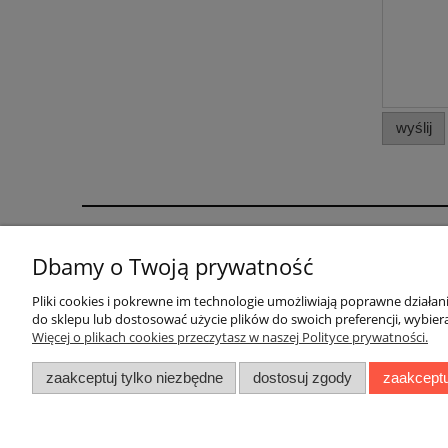
wyślij
Pomoc
Moje konto
Dbamy o Twoją prywatność
Regulamin
Twoje zamówienia
Pliki cookies i pokrewne im technologie umożliwiają poprawne działa
do sklepu lub dostosować użycie plików do swoich preferencji, wybiera
Ustawienia konta
Więcej o plikach cookies przeczytasz w naszej Polityce prywatności.
Przechowalnia
zaakceptuj tylko niezbędne
dostosuj zgody
zaakceptu
Pasieka Strzec