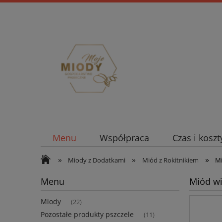
Menu
Współpraca
Czas i kosz
»
»
»
Miody z Dodatkami
Miód z Rokitnikiem
Mi
Menu
Miód wi
Miody
(22)
Pozostałe produkty pszczele
(11)