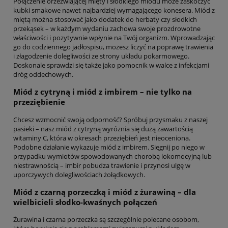
Połączenie orzeźwiającej mięty i słodkiego miodu może zaskoczyć
kubki smakowe nawet najbardziej wymagającego konesera. Miód z
miętą można stosować jako dodatek do herbaty czy słodkich
przekąsek – w każdym wydaniu zachowa swoje prozdrowotne
właściwości i pozytywnie wpłynie na Twój organizm. Wprowadzając
go do codziennego jadłospisu, możesz liczyć na poprawę trawienia
i złagodzenie dolegliwości ze strony układu pokarmowego.
Doskonale sprawdzi się także jako pomocnik w walce z infekcjami
dróg oddechowych.
Miód z cytryną i miód z imbirem – nie tylko na
przeziębienie
Chcesz wzmocnić swoją odporność? Spróbuj przysmaku z naszej
pasieki – nasz miód z cytryną wyróżnia się dużą zawartością
witaminy C, która w okresach przeziębień jest nieoceniona.
Podobne działanie wykazuje miód z imbirem. Sięgnij po niego w
przypadku wymiotów spowodowanych chorobą lokomocyjną lub
niestrawnością – imbir pobudza trawienie i przynosi ulgę w
uporczywych dolegliwościach żołądkowych.
Miód z czarną porzeczką i miód z żurawiną – dla
wielbicieli słodko-kwaśnych połączeń
Żurawina i czarna porzeczka są szczególnie polecane osobom,