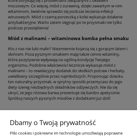
które borykają się z problemami związanymi z układem
moczowym. Co więcej, miód z żurawiną, dzięki zawartym w nim
witaminom, świetnie sprawdzi się podczas leczenia infekcji
wirusowych. Miód z czarną porzeczką z kolei wykazuje działanie
antybakteryjne. Warto zatem sięgnąć po te przysmaki nie tylko
podczas przeziębienia!
Miód z malinami – witaminowa bomba pełna smaku
Kto z nas nie lubi malin? Niezmiennie kojarzą się z gorącym latem i
słońcem. Poza pysznym smakiem mają także cenne witaminy,
które pozytywnie wpływają na ogólną kondycję Twojego
organizmu. Podobne właściwości lecznicze wykazuje miód z
malinami – to rewelacyjny dodatek do słodkich potraw i herbaty,
uwielbiany szczególnie przez najmłodszych. Proponując dziecku
ten naturalny przysmak, w sprytny sposób przemycasz do jego
diety szereg niezbędnych składników odżywczych. Nie da się
ukryć, że jego różowa barwa prezentuje się bardzo apetycznie.
Spróbuj naszych pysznych miodów z dodatkami już dziś!
Dbamy o Twoją prywatność
Pomoc
Pliki cookies i pokrewne im technologie umożliwiają poprawne