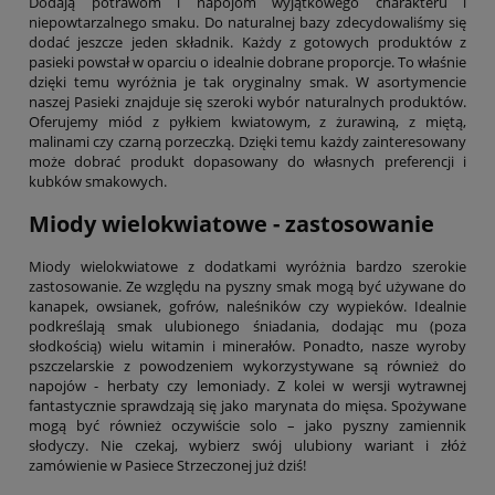
Dodają potrawom i napojom wyjątkowego charakteru i
niepowtarzalnego smaku. Do naturalnej bazy zdecydowaliśmy się
dodać jeszcze jeden składnik. Każdy z gotowych produktów z
pasieki powstał w oparciu o idealnie dobrane proporcje. To właśnie
dzięki temu wyróżnia je tak oryginalny smak. W asortymencie
naszej Pasieki znajduje się szeroki wybór naturalnych produktów.
Oferujemy miód z pyłkiem kwiatowym, z żurawiną, z miętą,
malinami czy czarną porzeczką. Dzięki temu każdy zainteresowany
może dobrać produkt dopasowany do własnych preferencji i
kubków smakowych.
Miody wielokwiatowe - zastosowanie
Miody wielokwiatowe z dodatkami wyróżnia bardzo szerokie
zastosowanie. Ze względu na pyszny smak mogą być używane do
kanapek, owsianek, gofrów, naleśników czy wypieków. Idealnie
podkreślają smak ulubionego śniadania, dodając mu (poza
słodkością) wielu witamin i minerałów. Ponadto, nasze wyroby
pszczelarskie z powodzeniem wykorzystywane są również do
napojów - herbaty czy lemoniady. Z kolei w wersji wytrawnej
fantastycznie sprawdzają się jako marynata do mięsa. Spożywane
mogą być również oczywiście solo – jako pyszny zamiennik
słodyczy. Nie czekaj, wybierz swój ulubiony wariant i złóż
zamówienie w Pasiece Strzeczonej już dziś!