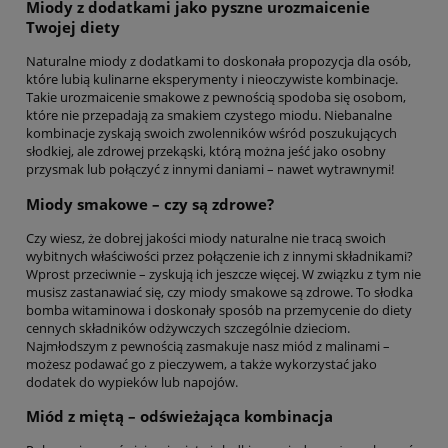
Miody z dodatkami jako pyszne urozmaicenie
Twojej diety
Naturalne miody z dodatkami to doskonała propozycja dla osób,
które lubią kulinarne eksperymenty i nieoczywiste kombinacje.
Takie urozmaicenie smakowe z pewnością spodoba się osobom,
które nie przepadają za smakiem czystego miodu. Niebanalne
kombinacje zyskają swoich zwolenników wśród poszukujących
słodkiej, ale zdrowej przekąski, którą można jeść jako osobny
przysmak lub połączyć z innymi daniami – nawet wytrawnymi!
Miody smakowe – czy są zdrowe?
Czy wiesz, że dobrej jakości miody naturalne nie tracą swoich
wybitnych właściwości przez połączenie ich z innymi składnikami?
Wprost przeciwnie – zyskują ich jeszcze więcej. W związku z tym nie
musisz zastanawiać się, czy miody smakowe są zdrowe. To słodka
bomba witaminowa i doskonały sposób na przemycenie do diety
cennych składników odżywczych szczególnie dzieciom.
Najmłodszym z pewnością zasmakuje nasz miód z malinami –
możesz podawać go z pieczywem, a także wykorzystać jako
dodatek do wypieków lub napojów.
Miód z miętą – odświeżająca kombinacja