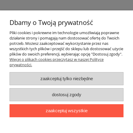
Dbamy o Twoją prywatność
Pomoc
Pliki cookies i pokrewne im technologie umożliwiają poprawne
działanie strony i pomagają nam dostosować ofertę do Twoich
Moje konto
potrzeb. Możesz zaakceptować wykorzystanie przez nas
wszystkich tych plików i przejść do sklepu lub dostosować użycie
plików do swoich preferencji, wybierając opcję "Dostosuj zgody".
Płatności i dostawa
Więcej o plikach cookies przeczytasz w naszej Polityce
prywatności.
Informacje
zaakceptuj tylko niezbędne
O nas
dostosuj zgody
Pasieka Strzeczona
| ul. Strzeczona 33a, 77-310 Debrzno, woj.
zaakceptuj wszystkie
pomorskie |
+48 888 242 879
|
stroik7@op.pl
pokaż pełną wersję strony