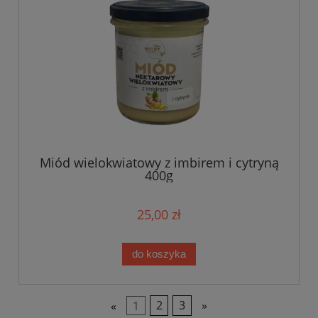
Miód wielokwiatowy z imbirem i cytryną
400g
25,00 zł
do koszyka
«
1
2
3
»